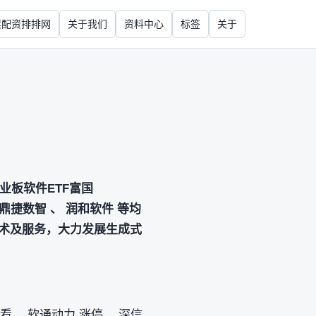
票配资排排网
关于我们
资料中心
标签
关于
创业板软件ETF富国
 鼎捷数智 、 润和软件 等均
技术及服务，大力发展生成式
来看， 软通动力 涨停， 深信