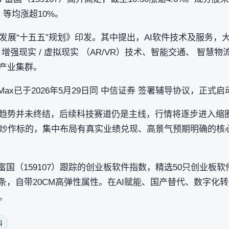
件 等均涨超10%。
展“十五五”规划》印发。其中提出，AI软件技术及服务，大
强现实 / 虚拟现实 （AR/VR）技术、智能交通、 智慧物
务产业集群。
Max已于2026年5月29日同 中信证券 签署辅导协议，正式启
业趋势并未终结，后续科技赛道仍是主线，行情将逐步进入缩
炒作标的，集中布局有真实业绩兑现、高景气预期明确的核
富国（159107）跟踪的创业板软件指数，精选50只创业板
链条，自带20CM高弹性属性。在AI赋能、国产替代、数字化
。
料