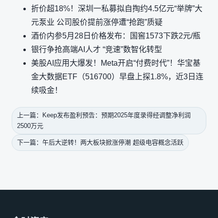
折价超18%！深圳一私募拟自掏约4.5亿元“举牌”大
元泵业 公司股价提前涨停遭“抢跑”质疑
酒价内参5月28日价格发布：国窖1573下跌2元/瓶
银行争抢高端AI人才 “竞速”数智化转型
美股AI应用大爆发！Meta开启“付费时代”！华宝基
金大数据ETF（516700）早盘上探1.8%，近3日连
续吸金！
上一篇：Keep发布盈利预告：预期2025年度录得经调整净利润
2500万元
下一篇：午后大逆转！两大板块掀涨停潮 超级电容概念活跃